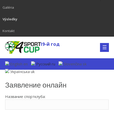
Galéria
Výsledky
Kontakt
19-й год
English
en
Русский
ru
Slovenčina
sk
Українська
uk
Заявление онлайн
Название спортклуба: