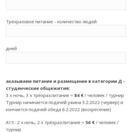
Tрёхразовое питание - количество людей
дней
аказываем питание и размещение в категории Д -
студенческие общежития:
3 x ночь, 3 x трёхраз.питание =
84
€
/ человек / турнир
Tурнир начинается подачей ужина 3.2.2022
(червер)
и
кончается подачей обеда 6.2.2022 (воскресение)
A15 : 2 x ночь, 2 x трёхраз.питание =
56
€
/ человек /
турнир