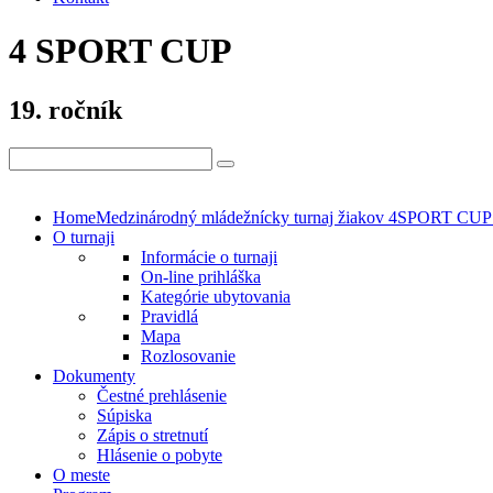
4 SPORT CUP
19. ročník
Home
Medzinárodný mládežnícky turnaj žiakov 4SPORT CUP
O turnaji
Informácie o turnaji
On-line prihláška
Kategórie ubytovania
Pravidlá
Mapa
Rozlosovanie
Dokumenty
Čestné prehlásenie
Súpiska
Zápis o stretnutí
Hlásenie o pobyte
O meste