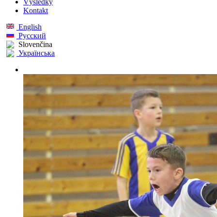
Výsledky
Kontakt
English
Русский
Slovenčina
Українська