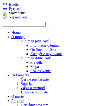
English
Русский
Slovenčina
Українська
Home
O turnaji
O turnaji prvá časť
Informácie o turnaji
On-line prihláška
Kategórie ubytovania
O turnaji druhá časť
Pravidlá
Mapa
Rozlosovanie
Dokumenty
Čestné prehlásenie
Súpiska
Zápis o stretnutí
Hlásenie o pobyte
O meste
Program
Oficiálny program