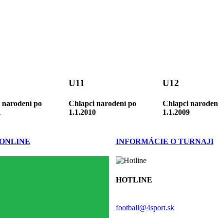
U11
U12
 narodení po
Chlapci narodení po
Chlapci naroden
1
1.1.2010
1.1.2009
 ONLINE
INFORMÁCIE O TURNAJI
HOTLINE
+421 918 633 284
football@4sport.sk