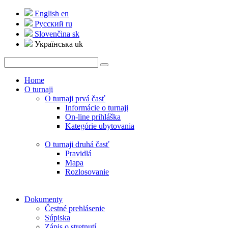
English
en
Русский
ru
Slovenčina
sk
Українська
uk
Home
O turnaji
O turnaji prvá časť
Informácie o turnaji
On-line prihláška
Kategórie ubytovania
O turnaji druhá časť
Pravidlá
Mapa
Rozlosovanie
Dokumenty
Čestné prehlásenie
Súpiska
Zápis o stretnutí