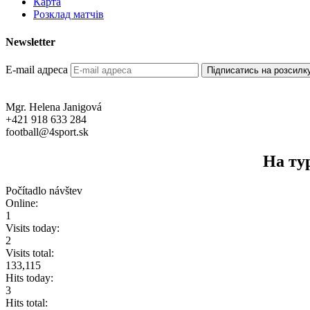
Карта
Розклад матчів
Newsletter
E-mail адреса
Mgr. Helena Janigová
+421 918 633 284
football@4sport.sk
На тур
Počítadlo návštev
Online:
1
Visits today:
2
Visits total:
133,115
Hits today:
3
Hits total: