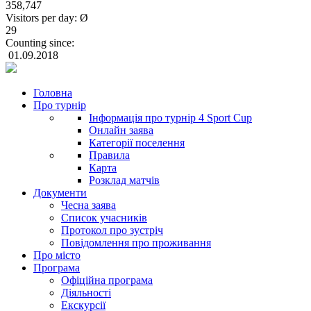
358,747
Visitors per day: Ø
29
Counting since:
01.09.2018
Головна
Про турнір
Інформація про турнір 4 Sport Cup
Онлайн заява
Категорії поселення
Правила
Карта
Розклад матчів
Документи
Чесна заява
Список учасників
Протокол про зустріч
Повідомлення про проживання
Про місто
Програма
Офіційна програма
Діяльності
Екскурсії